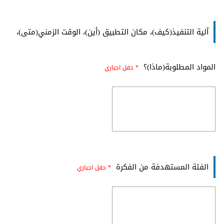
آلية التنفيذ(كيف)، مكان التطبيق (أين)، الوقت الزمني(متى)،
المواد المطلوبة(ماذا)؟
* حقل اجباري
الفئة المستهدفة من الفكرة
* حقل اجباري