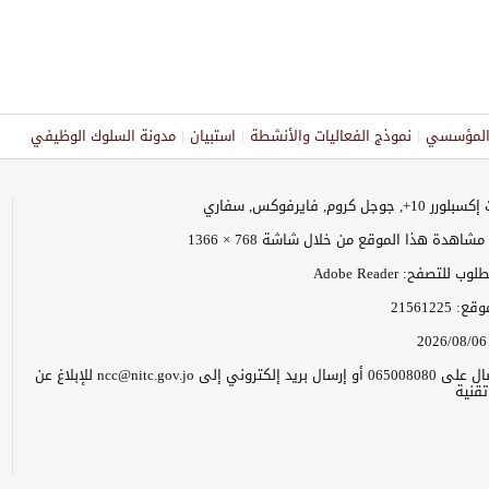
ر المؤسسي
نموذج الفعاليات والأنشطة
استبيان
مدونة السلوك الوظيفي
وجل كروم, فايرفوكس, سفاري
اهدة هذا الموقع من خلال شاشة 768 × 1366
 للتصفح: Adobe Reader
موقع:
21561225
2026/08/06
يرجى الاتصال على 065008080 أو إرسال بريد إلكتروني إلى ncc@nitc.gov.jo للإبلاغ عن
قنية