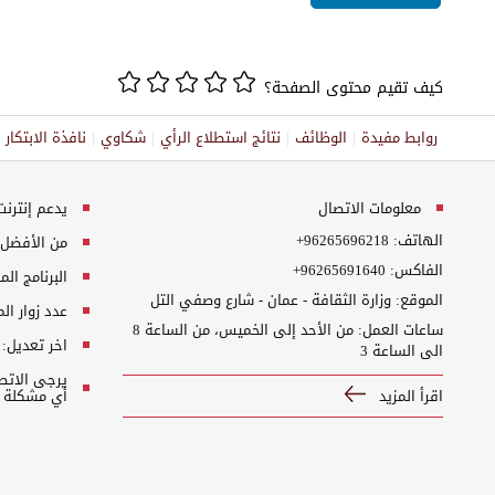
كيف تقيم محتوى الصفحة؟
روابط مفيدة
الوظائف
نتائج استطلاع الرأي
شكاوي
نافذة الابتكا
معلومات الاتصال
يدعم إنترنت إكسبلورر 10+, ج
الهاتف:
+96265696218
من الأفضل مش
الفاكس:
+96265691640
البرنامج المطلوب
الموقع: وزارة الثقافة - عمان - شارع وصفي التل
عدد زوار ال
ساعات العمل: من الأحد إلى الخميس، من الساعة 8
اخر تعديل:
الى الساعة 3
اقرأ المزيد
أي مشكلة ت