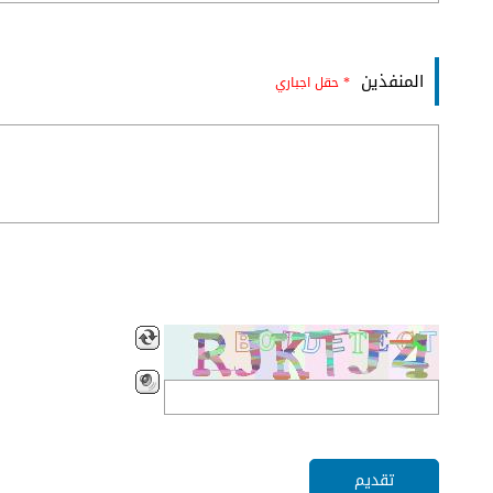
المنفذين
* حقل اجباري