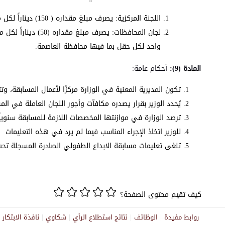
اللجنة المركزية: يصرف مبلغ مقداره ( 150) ديناراً لكل مُحكم في اللجنة المركزية التي يبلغ عدد أعضائها ستة.
لجان المحافظات: يص
واحد لكل حقل بما فيها محافظة العاصمة.
المادة (9):
أحكام عامة:
تكون المديرية المعنية في الوزارة مركزًا لأعمال المسابقة، و
يُحدد الوزير بقرار يصدره مكافآت وأجور اللجان العاملة في ا
ترصد الوزارة في موازنتها المخصصات اللازمة للمسابقة سنوياً
للوزير اتخاذ الإجراء المناسب فيما لم يرد في هذه التعليمات
تلغى تعليمات مسابقة الابداع الطفولي الصادرة المسجلة تحت مذكرة رقم (378/2015) فور إ
كيف تقيم محتوى الصفحة؟
روابط مفيدة
الوظائف
نتائج استطلاع الرأي
شكاوي
نافذة الابتكا