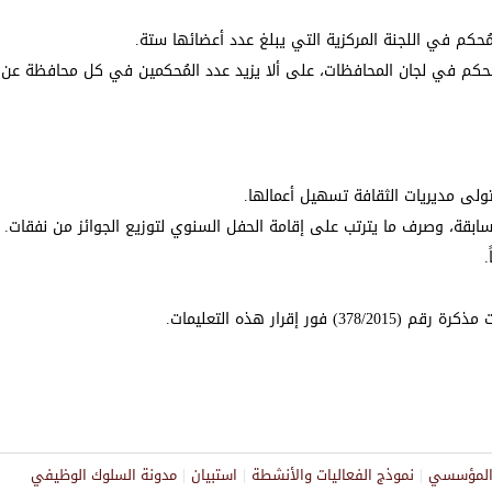
رف مبلغ مقداره (50) ديناراً لكل محكم في لجان المحافظات، على ألا يزيد عدد المُحكمين في كل محافظة
تتولى مديريات الثقافة تسهيل أعمالها.
لمسابقة، وصرف ما يترتب على إقامة الحفل السنوي لتوزيع الجوائز من نفقات.
.
قرار هذه التعليمات.
ر المؤسسي
نموذج الفعاليات والأنشطة
استبيان
مدونة السلوك الوظيفي