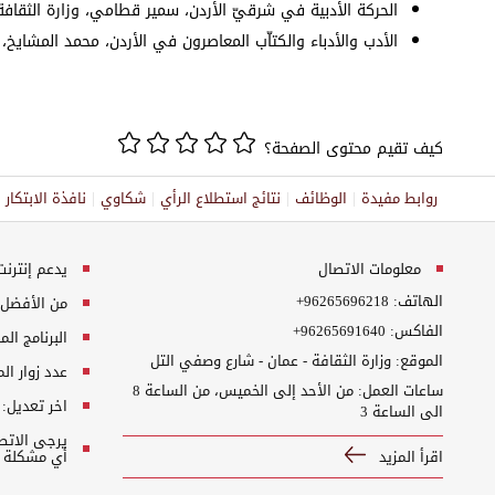
الحركة الأدبية في شرقيّ الأردن، سمير قطامي، وزارة الثقافة والش
الأدب والأدباء والكتاّب المعاصرون في الأردن، محمد المشايخ، مطاب
كيف تقيم محتوى الصفحة؟
روابط مفيدة
الوظائف
نتائج استطلاع الرأي
شكاوي
نافذة الابتكا
معلومات الاتصال
يدعم إنترنت إكسبلورر 10+, ج
الهاتف:
+96265696218
من الأفضل مش
الفاكس:
+96265691640
البرنامج المطلوب
الموقع: وزارة الثقافة - عمان - شارع وصفي التل
عدد زوار ال
ساعات العمل: من الأحد إلى الخميس، من الساعة 8
اخر تعديل:
الى الساعة 3
اقرأ المزيد
أي مشكلة ت