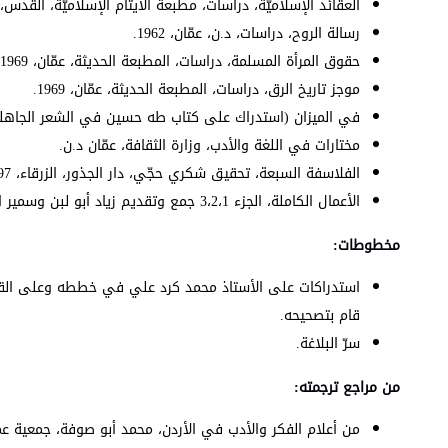
العقائد الإسلاميّة، دراسات، مطبعة الأيتام الإسلاميّة، القدس، 1952.
رسالة الروح، دراسات، د.ن، عمّان، 1962.
حقوق المرأة المسلمة، دراسات، المطبعة الحديثة، عمّان، 1969.
موجز تاريخ الرق، دراسات، المطبعة الحديثة، عمّان، 1969.
في الميزان (استدراك على كتاب طه حسين في الشعر الجاهلي)، من
مختارات في اللغة والأدب، وزارة الثقافة، عمّان د.ن.
الفلاسفة السبعة، تحقيق شكري حجّي، دار الجذور، الزرقاء، 1997.
الأعمال الكاملة، الجزء 3،2،1 جمع وتقديم زياد أبو لبن وسمير اليوسف، وزارة الثقافة، عمّان، 2003.
مخطوطات:
استدراكات على الأستاذ محمد كرد علي في خططه وعلى القرار
قام بتصحيحه.
سرّ البلاغة.
من مراجع ترجمته:
من أعلام الفكر والأدب في الأردن، محمد أبو صوفة، جمعية عمال الم