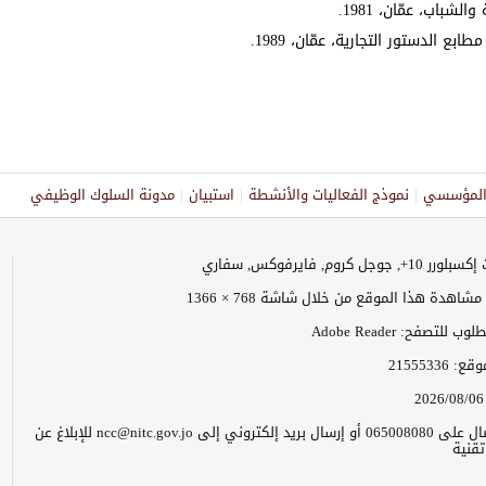
باب، عمّان، 1981.
ع الدستور التجارية، عمّان، 1989.
ر المؤسسي
نموذج الفعاليات والأنشطة
استبيان
مدونة السلوك الوظيفي
وجل كروم, فايرفوكس, سفاري
اهدة هذا الموقع من خلال شاشة 768 × 1366
 للتصفح: Adobe Reader
موقع:
21555336
2026/08/06
يرجى الاتصال على 065008080 أو إرسال بريد إلكتروني إلى ncc@nitc.gov.jo للإبلاغ عن
قنية