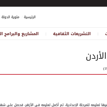
الرئيسية
مئوية الدولة
التشريعات الثقافية
المشاريع والبرامج ال
||
||
لأردن
أحمد الملاّح في طرابلس/ لبنان عام 1893، وتلقّى فيها تعليمه للمرحلة الإعدادية، ثم أكمل تعليمه في الأزهر، فحصل عل