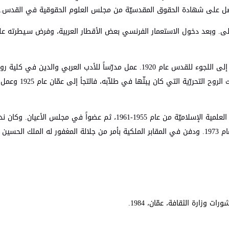
لأولى. وبعد دخول الاستعمار الفرنسي بعض الأقطار العربية، وفرض سـيطرته عل
شعر الفرنسيون بخطر دعوة نديم الملاح ضدهم فطاردوه، ممّا دفعه إلى اللجوء للقدس عام 1920. عمل مدرّساً للأدب العربي
المقدسيّة، فضيّق الإنجليز –مستعمرو البلاد- عليه الخناق و
كان عضواً في مجلس الأوقاف الأعلى عام 1947، وعضواً في الهيئة العلمية الإسلاميّة من عام 1955-1961، ثم عضواً في مجل
عبد الله بن الحسين في مجالسه الدينية والأدبية. توفي في عمان عام 1973. ودفن في المقابر الملكية بأمر من جلالة المغفور له الملك
 وزارة الثقافة، عمّان، 1984.