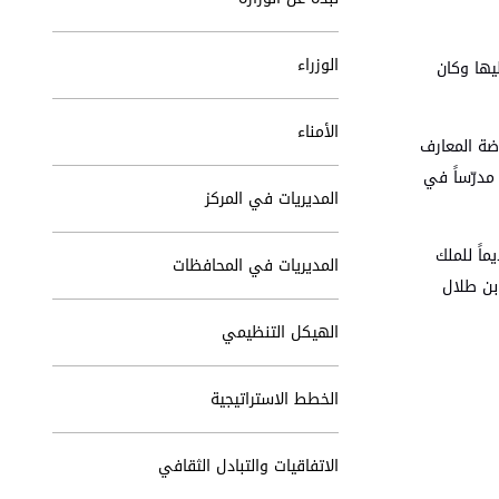
الوزراء
يها وكان
الأمناء
 والدين في كلية روضة المعارف
قاوموا تلك الروح التحررّية التي كان يبثّها في طلاّبه، فالتجأ إلى عمّان عام 1925 وعمل مدرّساً في
المديريات في المركز
س الأعيان. وكان نديماً للملك
المديريات في المحافظات
 الحسين بن طلال
الهيكل التنظيمي
الخطط الاستراتيجية
الاتفاقيات والتبادل الثقافي