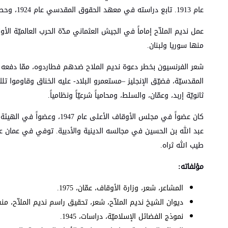
عام 1913. تابع دراسته في معهد الحقوق المقدسي عام 1924، وحصل على شهادة الحقوق المقدسيّة من مجلس العلوم الحقوقية في القدس.
عمل نديم الملاّح إماماً في الجيش العثماني مدّة الحرب العالميّة ا
منها سوريا ولبنان.
ثانويّة إربد، وعمّان، والسلط، ومحامياً شرعيّاً ونظامياً.
طيب الله ثراه.
مؤلفاته:
المشاعر، شعر، وزارة الأوقاف، عمّان، 1975.
ديوان الشيخ نديم الملاّح، شعر، تحقيق راسم نديم الملاّح، منشورات
نموذج الفضائل الإسلاميّة، دراسات، 1945.