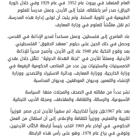
العام المنعقد في بيروت عام 1952. في عام 1929 وفي خلال (ثورة
البراق) صدر أمر باعتقاله، فلجأ إلى الأردن، وعمل مدرساً للعلوم
الطبيعية في ثانوية السلط، ولم يلبث أن تولى إدارة هذه المدرسة،
ثم نقل مفتّشاً للعلوم في وزارة المعارف.
عاد العامري إلى فلسطين، وعمل مساعداً لمدير الإذاعة في القدس،
وحصل في ذلك الحين على دبلوم "معهد الحقوق" الفلسطيني.
بعد وقوع النكبة عام 1948 عاد إلى الأردن، وأصبح مديراً للإذاعة
الأردنية، وممثلاً للأردن في "لجنة الهدنة الدولية". تنقّل خلال عقدي
الخمسينيات والستينيات بين عدد من المناصب الحكومية الرفيعة في
وزارة الخارجية، ووزارة المعارف، ودائرة الاستيراد والتصدير، ووزارة
الإنشاء والتعمير، وديوان الموظفين، وديوان المحاسبة.
نشر عدداً من مقالته في الصحف والمجلات منها: السياسة
الأسبوعية، والرسالة، والثقافة، والمقتطف، ومجلة الأديب اللبنانية.
بعد عام 1967عيّن وزيراً للخارجية، ثم سفيراً للأردن لدى مصر، فوزيراً
للتربية والتعليم، ووزيراً للثقافة والإعلام، إلى أن استقال من العمل
الحكومي. في أواخر عام 1969 انتخب رئيساً لرابطة الكتّاب الأردنيين،
وتوفي في براغ عام 1978، وهو على رأس هذه الرابطة.