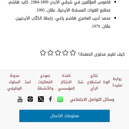
قاموس المؤلّفين في شرقي الأردن 1899-1984، كايد هاشم،
مطابع القوات المسلحة الأردنية، عمّان، 1995.
محمد أديب العامري هاشم ياغي، رابطة الكتّاب الأردنيين،
عمّان، 1979.
كيف تقيم محتوى الصفحة؟
نتائج
نافذة
نموذج
مدونة
روابط
الوظائف
استطلاع
شكاوي
الابتكار
الفعاليات
استبيان
السلوك
مفيدة
الرأي
المؤسسي
والأنشطة
الوظيفي
وسائل التواصل الاجتماعي
معلومات الاتصال