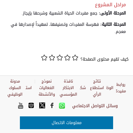
مراحل المشروع
المرحلة الأولى:
جمع مفردات الحياة الشعبية وشرحها بإيجاز.
المرحلة الثانية:
فهرسة المفردات وتصنيفها، تمهيداً لإصدارها في
معجم.
كيف تقيم محتوى الصفحة؟
نتائج
نافذة
نموذج
مدونة
روابط
الوظائف
استطلاع
شكاوي
الابتكار
الفعاليات
استبيان
السلوك
مفيدة
الرأي
المؤسسي
والأنشطة
الوظيفي
وسائل التواصل الاجتماعي
معلومات الاتصال