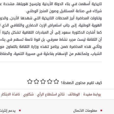
تاريخية أسهمت في بناء الدولة الأردنية وترسيخ هويتها، مشددة ع
شركاء في صناعة المستقبل وصون المنجز الوطني.
وتناولت المحاضرة أبرز المحطات التاريخية التي شهدها الأردن، والدو
الهوية الوطنية، إلى جانب استعراض الإرث الحضاري والثقافي الذي تز
كما أشارت الدكتورة سعود إلى أن المبادرات الثقافية تشكل ركيز
أن الثقافة ليست مجرد نشاط معرفي، بل قوة ناعمة تسهم في بناء الإ
وتأتي هذه المحاضرة ضمن برنامج تنفذه وزارة الثقافة بالتعاون مع
الشباب، وتمكنهم من الإسهام بفاعلية في مسيرة التنمية، والحفاظ 
كيف تقيم محتوى الصفحة؟
روابط مفيدة
الوظائف
نتائج استطلاع الرأي
شكاوي
نافذة الابتكا
معلومات الاتصال
يدعم إنترنت إكسبلورر 10+, ج