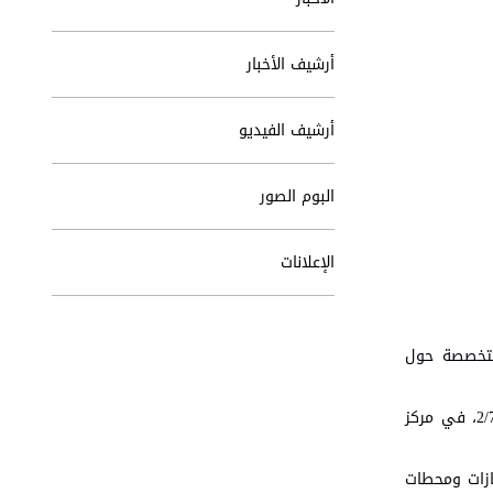
أرشيف الأخبار
أرشيف الفيديو
البوم الصور
الإعلانات
لمتخصصة حول
واستُهلت السلسلة، التي تُنفذ في محافظة البلقاء، بمحاضرة قدمتها مديرة مديرية ثقافة البلقاء، الدكتورة منى سعود يوم الخميس 2/7/2026، في مركز
ازات ومحطات