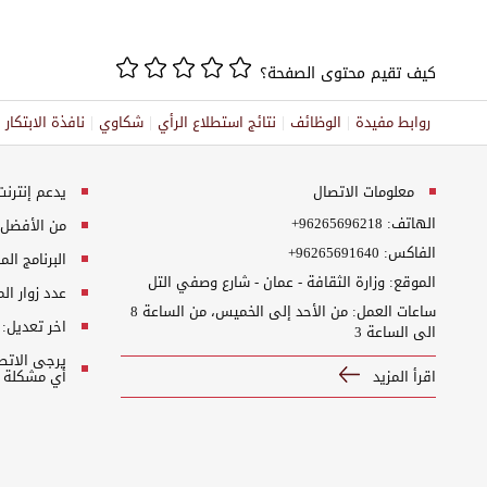
كيف تقيم محتوى الصفحة؟
روابط مفيدة
الوظائف
نتائج استطلاع الرأي
شكاوي
نافذة الابتكا
معلومات الاتصال
يدعم إنترنت إكسبلورر 10+, ج
الهاتف:
+96265696218
من الأفضل مش
الفاكس:
+96265691640
البرنامج المطلوب
الموقع: وزارة الثقافة - عمان - شارع وصفي التل
عدد زوار ال
ساعات العمل: من الأحد إلى الخميس، من الساعة 8
اخر تعديل:
الى الساعة 3
اقرأ المزيد
أي مشكلة ت