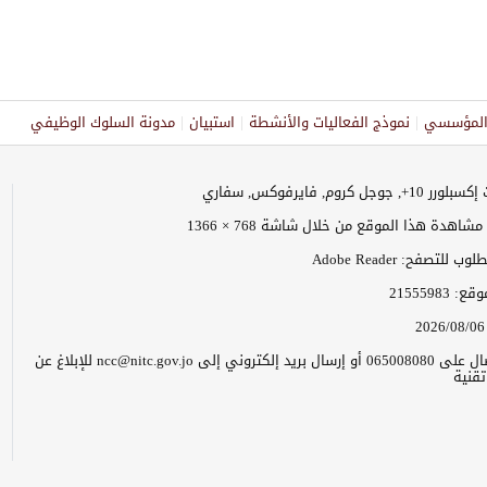
ر المؤسسي
نموذج الفعاليات والأنشطة
استبيان
مدونة السلوك الوظيفي
وجل كروم, فايرفوكس, سفاري
اهدة هذا الموقع من خلال شاشة 768 × 1366
 للتصفح: Adobe Reader
موقع:
21555983
2026/08/06
يرجى الاتصال على 065008080 أو إرسال بريد إلكتروني إلى ncc@nitc.gov.jo للإبلاغ عن
قنية