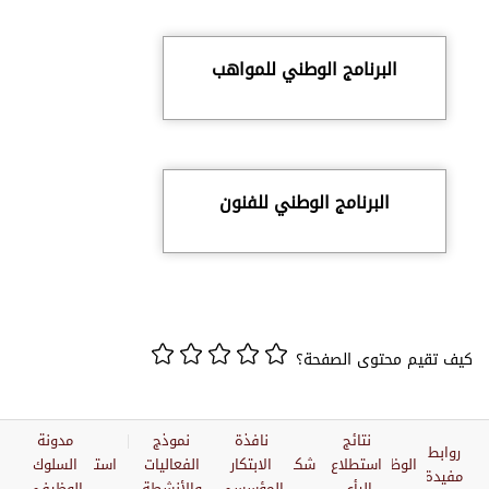
البرنامج الوطني للمواهب
البرنامج الوطني للفنون
كيف تقيم محتوى الصفحة؟
نتائج
نافذة
نموذج
مدونة
روابط
الوظائف
استطلاع
شكاوي
الابتكار
الفعاليات
استبيان
السلوك
مفيدة
الرأي
المؤسسي
والأنشطة
الوظيفي